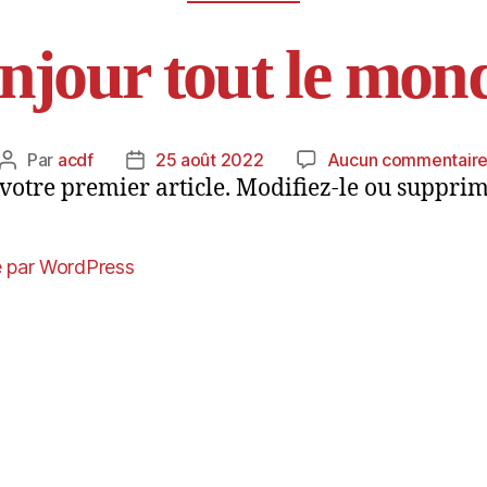
njour tout le mond
Par
acdf
25 août 2022
Aucun commentair
Auteur
Date
votre premier article. Modifiez-le ou supprim
de
de
l’article
l’article
é par WordPress