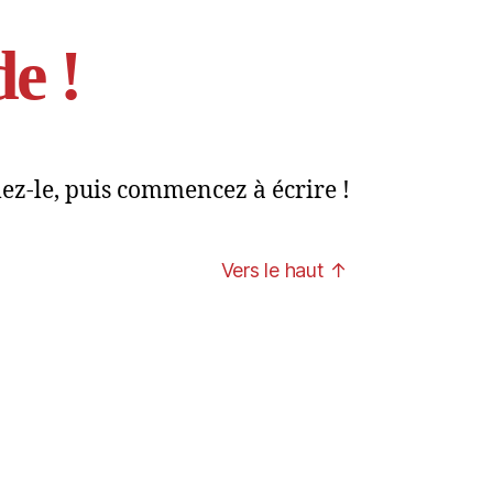
e !
sur
e
ez-le, puis commencez à écrire !
Bonjour
tout
le
monde !
Vers le haut
↑